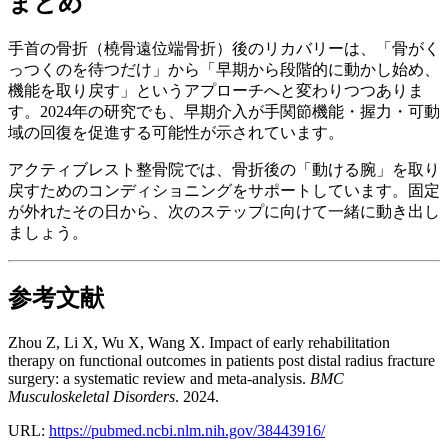
まとめ
手首の骨折（橈骨遠位端骨折）後のリカバリーは、「骨がく
っつくのを待つだけ」から「早期から段階的に動かし始め、
機能を取り戻す」というアプローチへと変わりつつありま
す。2024年の研究でも、早期介入が手関節機能・握力・可動
域の回復を促進する可能性が示されています。
アクティブレスト整骨院では、骨折後の「動ける腕」を取り
戻すためのコンディショニングをサポートしています。固定
が外れたその日から、次のステップに向けて一緒に動き出し
ましょう。
参考文献
Zhou Z, Li X, Wu X, Wang X. Impact of early rehabilitation
therapy on functional outcomes in patients post distal radius fracture
surgery: a systematic review and meta-analysis.
BMC
Musculoskeletal Disorders
. 2024.
URL:
https://pubmed.ncbi.nlm.nih.gov/38443916/