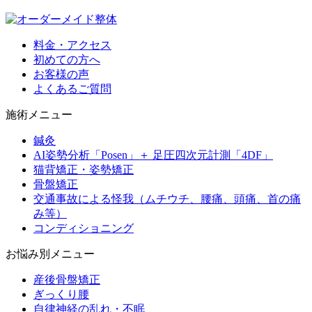
料金・アクセス
初めての方へ
お客様の声
よくあるご質問
施術メニュー
鍼灸
AI姿勢分析「Posen」＋ 足圧四次元計測「4DF」
猫背矯正・姿勢矯正
骨盤矯正
交通事故による怪我（ムチウチ、腰痛、頭痛、首の痛
み等）
コンディショニング
お悩み別メニュー
産後骨盤矯正
ぎっくり腰
自律神経の乱れ・不眠