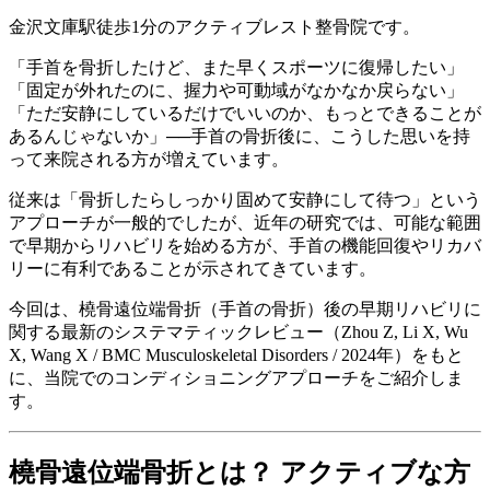
金沢文庫駅徒歩1分のアクティブレスト整骨院です。
「手首を骨折したけど、また早くスポーツに復帰したい」
「固定が外れたのに、握力や可動域がなかなか戻らない」
「ただ安静にしているだけでいいのか、もっとできることが
あるんじゃないか」──手首の骨折後に、こうした思いを持
って来院される方が増えています。
従来は「骨折したらしっかり固めて安静にして待つ」という
アプローチが一般的でしたが、近年の研究では、可能な範囲
で早期からリハビリを始める方が、手首の機能回復やリカバ
リーに有利であることが示されてきています。
今回は、橈骨遠位端骨折（手首の骨折）後の早期リハビリに
関する最新のシステマティックレビュー（Zhou Z, Li X, Wu
X, Wang X / BMC Musculoskeletal Disorders / 2024年）をもと
に、当院でのコンディショニングアプローチをご紹介しま
す。
橈骨遠位端骨折とは？ アクティブな方