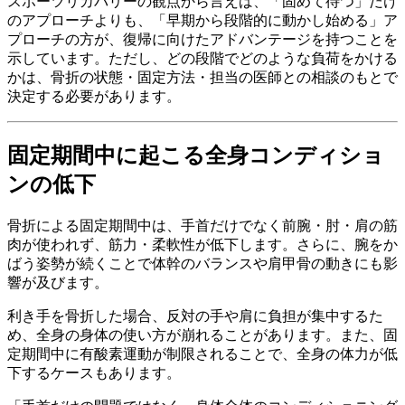
スポーツリカバリーの観点から言えば、「固めて待つ」だけ
のアプローチよりも、「早期から段階的に動かし始める」ア
プローチの方が、復帰に向けたアドバンテージを持つことを
示しています。ただし、どの段階でどのような負荷をかける
かは、骨折の状態・固定方法・担当の医師との相談のもとで
決定する必要があります。
固定期間中に起こる全身コンディショ
ンの低下
骨折による固定期間中は、手首だけでなく前腕・肘・肩の筋
肉が使われず、筋力・柔軟性が低下します。さらに、腕をか
ばう姿勢が続くことで体幹のバランスや肩甲骨の動きにも影
響が及びます。
利き手を骨折した場合、反対の手や肩に負担が集中するた
め、全身の身体の使い方が崩れることがあります。また、固
定期間中に有酸素運動が制限されることで、全身の体力が低
下するケースもあります。