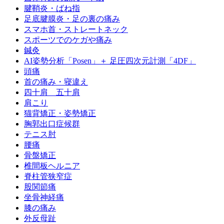
腱鞘炎・ばね指
足底腱膜炎・足の裏の痛み
スマホ首・ストレートネック
スポーツでのケガや痛み
鍼灸
AI姿勢分析「Posen」＋ 足圧四次元計測「4DF」
頭痛
首の痛み・寝違え
四十肩 五十肩
肩こり
猫背矯正・姿勢矯正
胸郭出口症候群
テニス肘
腰痛
骨盤矯正
椎間板ヘルニア
脊柱管狭窄症
股関節痛
坐骨神経痛
膝の痛み
外反母趾