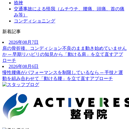
捻挫
交通事故による怪我（ムチウチ、腰痛、頭痛、首の痛
み等）
コンディショニング
新着記事
2026年08月7日
肩の骨折後、コンディション不良のまま動き始めていません
か ─ 早期リハビリの知見から「動ける肩」を立て直すアプ
ローチ
2026年08月6日
慢性腰痛がパフォーマンスを制限しているなら ─ 手技と運
動を組み合わせて「動ける腰」を立て直すアプローチ