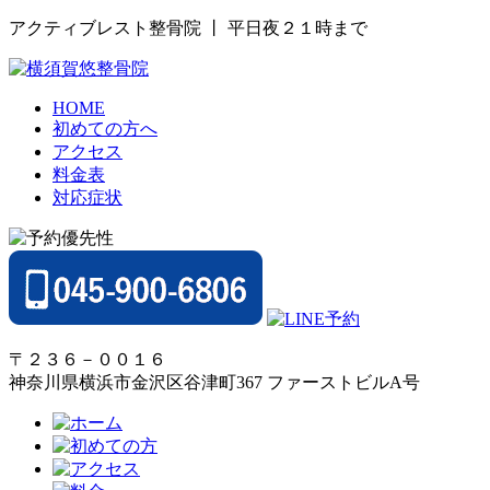
アクティブレスト整骨院 丨 平日夜２１時まで
HOME
初めての方へ
アクセス
料金表
対応症状
〒２３６－００１６
神奈川県横浜市金沢区谷津町367 ファーストビルA号