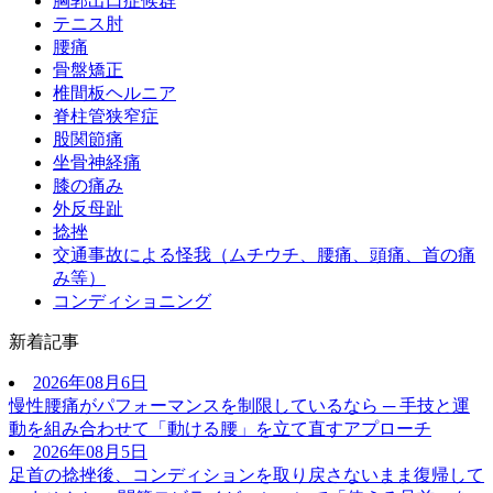
胸郭出口症候群
テニス肘
腰痛
骨盤矯正
椎間板ヘルニア
脊柱管狭窄症
股関節痛
坐骨神経痛
膝の痛み
外反母趾
捻挫
交通事故による怪我（ムチウチ、腰痛、頭痛、首の痛
み等）
コンディショニング
新着記事
2026年08月6日
慢性腰痛がパフォーマンスを制限しているなら ─ 手技と運
動を組み合わせて「動ける腰」を立て直すアプローチ
2026年08月5日
足首の捻挫後、コンディションを取り戻さないまま復帰して