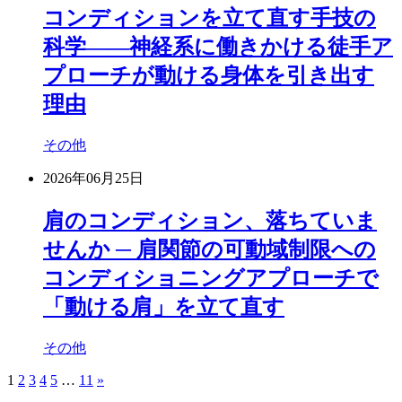
コンディションを立て直す手技の
科学——神経系に働きかける徒手ア
プローチが動ける身体を引き出す
理由
その他
2026年06月25日
肩のコンディション、落ちていま
せんか ─ 肩関節の可動域制限への
コンディショニングアプローチで
「動ける肩」を立て直す
その他
1
2
3
4
5
…
11
»