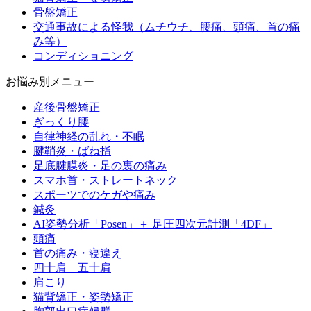
骨盤矯正
交通事故による怪我（ムチウチ、腰痛、頭痛、首の痛
み等）
コンディショニング
お悩み別メニュー
産後骨盤矯正
ぎっくり腰
自律神経の乱れ・不眠
腱鞘炎・ばね指
足底腱膜炎・足の裏の痛み
スマホ首・ストレートネック
スポーツでのケガや痛み
鍼灸
AI姿勢分析「Posen」＋ 足圧四次元計測「4DF」
頭痛
首の痛み・寝違え
四十肩 五十肩
肩こり
猫背矯正・姿勢矯正