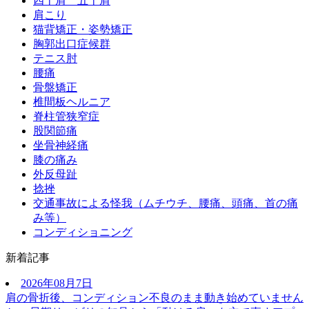
四十肩 五十肩
肩こり
猫背矯正・姿勢矯正
胸郭出口症候群
テニス肘
腰痛
骨盤矯正
椎間板ヘルニア
脊柱管狭窄症
股関節痛
坐骨神経痛
膝の痛み
外反母趾
捻挫
交通事故による怪我（ムチウチ、腰痛、頭痛、首の痛
み等）
コンディショニング
新着記事
2026年08月7日
肩の骨折後、コンディション不良のまま動き始めていません