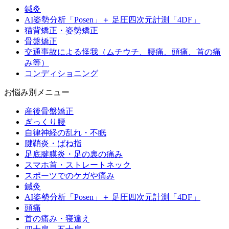
鍼灸
AI姿勢分析「Posen」＋ 足圧四次元計測「4DF」
猫背矯正・姿勢矯正
骨盤矯正
交通事故による怪我（ムチウチ、腰痛、頭痛、首の痛
み等）
コンディショニング
お悩み別メニュー
産後骨盤矯正
ぎっくり腰
自律神経の乱れ・不眠
腱鞘炎・ばね指
足底腱膜炎・足の裏の痛み
スマホ首・ストレートネック
スポーツでのケガや痛み
鍼灸
AI姿勢分析「Posen」＋ 足圧四次元計測「4DF」
頭痛
首の痛み・寝違え