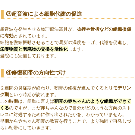
③超音波による細胞代謝の促進
超音波を発生させる物理療法器具が、
捻挫や骨折などの組織損傷
に有効
とされています。
細胞を微細振動させることで局所の温度を上げ、代謝を促進し、
栄養物質と老廃物の交換を活性化
します。
当院にも完備しております。
④修復靭帯の方向性づけ
２週間の炎症期が終わり、靭帯の修復が進んでくると
リモデリン
グ期
という時期が訪れます。
この時期は、簡単に言えば
靭帯の赤ちゃんのような組織ができて
くる
のですが、まだ赤ちゃんなので自分がどのような方向のスト
レスに対処するために作り出されたかを、わかっていません。
早期から赤ちゃん靭帯の教育を行うことで、より強固で再発しづ
らい靭帯にしていきます。