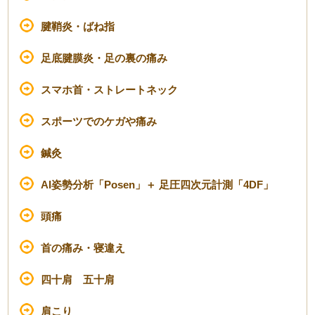
腱鞘炎・ばね指
足底腱膜炎・足の裏の痛み
スマホ首・ストレートネック
スポーツでのケガや痛み
鍼灸
AI姿勢分析「Posen」＋ 足圧四次元計測「4DF」
頭痛
首の痛み・寝違え
四十肩 五十肩
肩こり