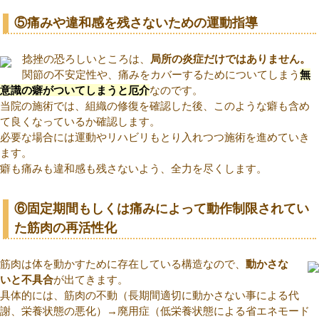
⑤痛みや違和感を残さないための運動指導
捻挫の恐ろしいところは、
局所の炎症だけではありません。
関節の不安定性や、痛みをカバーするためについてしまう
無
意識の癖がついてしまうと厄介
なのです。
当院の施術では、組織の修復を確認した後、このような癖も含め
て良くなっているか確認します。
必要な場合には運動やリハビリもとり入れつつ施術を進めていき
ます。
癖も痛みも違和感も残さないよう、全力を尽くします。
⑥固定期間もしくは痛みによって動作制限されてい
た筋肉の再活性化
筋肉は体を動かすために存在している構造なので、
動かさな
いと不具合
が出てきます。
具体的には、筋肉の不動（長期間適切に動かさない事による代
謝、栄養状態の悪化）→廃用症（低栄養状態による省エネモード