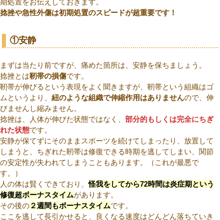
期処置をお伝えしておきます。
捻挫や急性外傷は初期処置のスピードが超重要です！
①安静
まずは当たり前ですが、痛めた箇所は、安静を保ちましょう。
捻挫とは
靭帯の損傷
です。
靭帯が伸びるという表現をよく聞きますが、靭帯という組織はゴ
ムというより、
紐のような組織で伸縮作用はありません
ので、伸
びませんし縮みません。
捻挫は、人体が伸びた状態ではなく、
部分的もしくは完全にちぎ
れた状態
です。
安静が保てずにそのままスポーツを続けてしまったり、放置して
しまうと、ちぎれた靭帯は修復できる時期を逃してしまい、関節
の安定性が失われてしまうこともあります。（これが最悪で
す。）
人の体は賢くできており、
怪我をしてから72時間は炎症期という
修復超ボーナスタイム
があります。
その後の
２週間もボーナスタイム
です。
ここを逃して長引かせると、良くなる速度はどんどん落ちていき