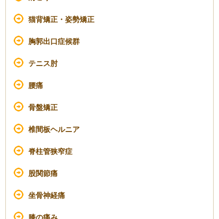
猫背矯正・姿勢矯正
胸郭出口症候群
テニス肘
腰痛
骨盤矯正
椎間板ヘルニア
脊柱管狭窄症
股関節痛
坐骨神経痛
膝の痛み