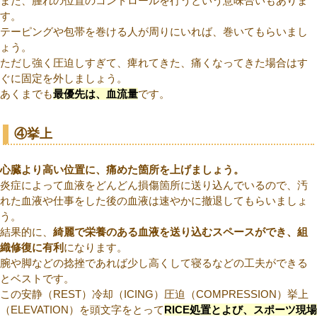
また、腫れの位置のコントロールを行うという意味合いもありま
す。
テーピングや包帯を巻ける人が周りにいれば、巻いてもらいまし
ょう。
ただし強く圧迫しすぎて、痺れてきた、痛くなってきた場合はす
ぐに固定を外しましょう。
あくまでも
最優先は、血流量
です。
④挙上
心臓より高い位置に、痛めた箇所を上げましょう。
炎症によって血液をどんどん損傷箇所に送り込んでいるので、汚
れた血液や仕事をした後の血液は速やかに撤退してもらいましょ
う。
結果的に、
綺麗で栄養のある血液を送り込むスペースができ、組
織修復に有利
になります。
腕や脚などの捻挫であれば少し高くして寝るなどの工夫ができる
とベストです。
この安静（REST）冷却（ICING）圧迫（COMPRESSION）挙上
（ELEVATION）を頭文字をとって
RICE処置とよび、スポーツ現場