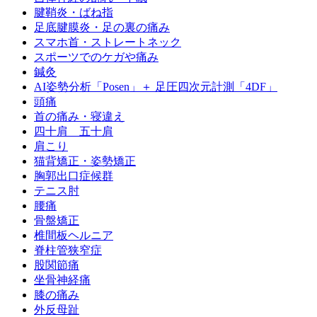
腱鞘炎・ばね指
足底腱膜炎・足の裏の痛み
スマホ首・ストレートネック
スポーツでのケガや痛み
鍼灸
AI姿勢分析「Posen」＋ 足圧四次元計測「4DF」
頭痛
首の痛み・寝違え
四十肩 五十肩
肩こり
猫背矯正・姿勢矯正
胸郭出口症候群
テニス肘
腰痛
骨盤矯正
椎間板ヘルニア
脊柱管狭窄症
股関節痛
坐骨神経痛
膝の痛み
外反母趾