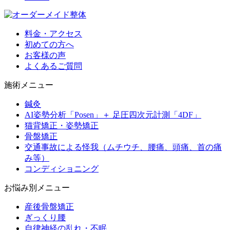
料金・アクセス
初めての方へ
お客様の声
よくあるご質問
施術メニュー
鍼灸
AI姿勢分析「Posen」＋ 足圧四次元計測「4DF」
猫背矯正・姿勢矯正
骨盤矯正
交通事故による怪我（ムチウチ、腰痛、頭痛、首の痛
み等）
コンディショニング
お悩み別メニュー
産後骨盤矯正
ぎっくり腰
自律神経の乱れ・不眠