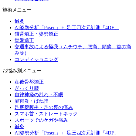
施術メニュー
鍼灸
AI姿勢分析「Posen」＋ 足圧四次元計測「4DF」
猫背矯正・姿勢矯正
骨盤矯正
交通事故による怪我（ムチウチ、腰痛、頭痛、首の痛
み等）
コンディショニング
お悩み別メニュー
産後骨盤矯正
ぎっくり腰
自律神経の乱れ・不眠
腱鞘炎・ばね指
足底腱膜炎・足の裏の痛み
スマホ首・ストレートネック
スポーツでのケガや痛み
鍼灸
AI姿勢分析「Posen」＋ 足圧四次元計測「4DF」