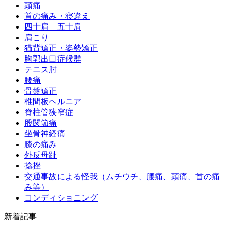
頭痛
首の痛み・寝違え
四十肩 五十肩
肩こり
猫背矯正・姿勢矯正
胸郭出口症候群
テニス肘
腰痛
骨盤矯正
椎間板ヘルニア
脊柱管狭窄症
股関節痛
坐骨神経痛
膝の痛み
外反母趾
捻挫
交通事故による怪我（ムチウチ、腰痛、頭痛、首の痛
み等）
コンディショニング
新着記事